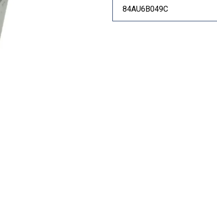
84AU6B049C