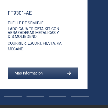
FT9301-AE
F
FUELLE DE SEMIEJE
F
LADO CAJA TRICETA KIT CON
L
ABRAZADERAS METALICAS Y
DIS.MOLIBDENO
A
E
COURRIER
,
ESCORT
,
FIESTA
,
KA
,
I
MEGANE
P
S
Mas información