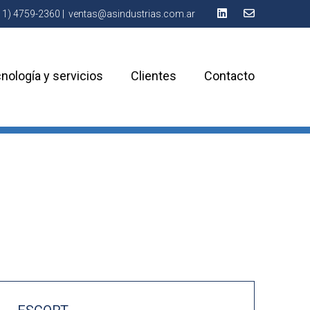
11) 4759-2360
|
ventas@asindustrias.com.ar
nología y servicios
Clientes
Contacto