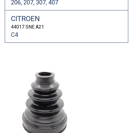
206, 207, 307, 407
CITROEN
44017 SNE A21
C4