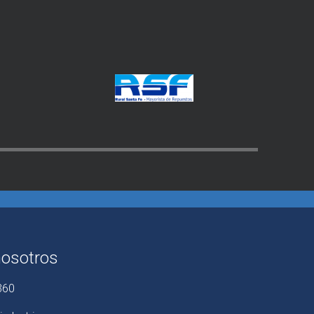
nosotros
360