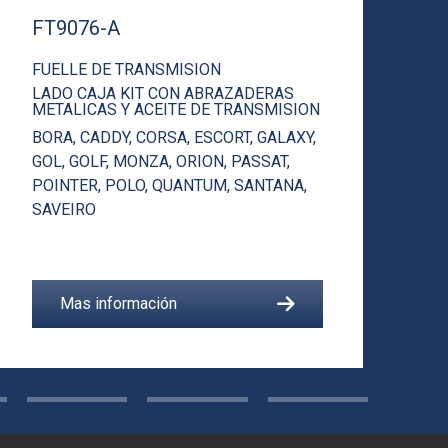
FT9076-A
F
FUELLE DE TRANSMISION
F
LADO CAJA KIT CON ABRAZADERAS
K
METALICAS Y ACEITE DE TRANSMISION
B
BORA
,
CADDY
,
CORSA
,
ESCORT
,
GALAXY
,
G
GOL
,
GOLF
,
MONZA
,
ORION
,
PASSAT
,
P
POINTER
,
POLO
,
QUANTUM
,
SANTANA
,
S
SAVEIRO
Mas información