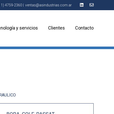
11) 4759-2360
|
ventas@asindustrias.com.ar
nología y servicios
Clientes
Contacto
DRAULICO
N